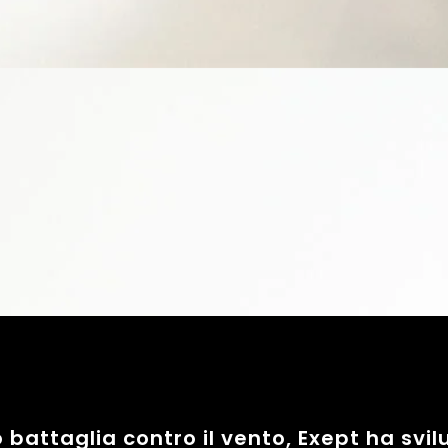
loro battaglia contro il vento, Exept ha s