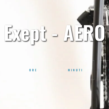
Exept - AERO
ORE
MINUTI