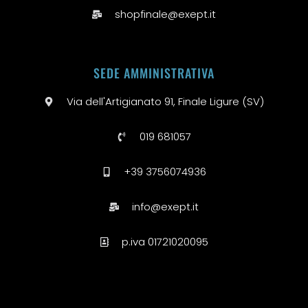
shopfinale@exept.it
SEDE AMMINISTRATIVA
Via dell'Artigianato 91, Finale Ligure (SV)
019 681057
+39 3756074936
info@exept.it
p.iva 01721020095